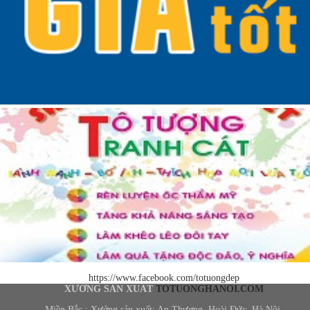
https://www.facebook.com/totuongdep
XƯỞNG SẢN XUẤT
TOTUONGHANOI.COM
Miền Bắc : Xưởng sản xuất: An Thượng, Hoài Đức, Hà Nội.