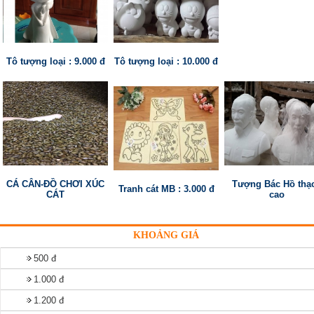
Tô tượng loại : 9.000 đ
Tô tượng loại : 10.000 đ
CÁ CÂN-ĐỒ CHƠI XÚC
Tượng Bác Hồ thạ
Tranh cát MB : 3.000 đ
CÁT
cao
KHOẢNG GIÁ
500 đ
1.000 đ
1.200 đ