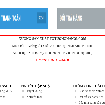
XƯỞNG SẢN XUẤT
TOTUONGHANOI.COM
Miền Bắc : Xưởng sản xuất: An Thượng, Hoài Đức, Hà Nội.
Kho hàng :
Kho B2 M
ỹ
đ
ình
, Hà Nội (G
ần b
ến xe m
ỹ
đ
ình)
Hotline : 097.21.28.600
H SÁCH
TIN TỨC CẬP NHẬT
THÔNG TIN KHÁCH
hàng và B/H
Tuyển dụng
Giao nhận và vận c
toán
Khuyến mại
Đổi trả và hoàn tiền
Các nhà cung cấp củ