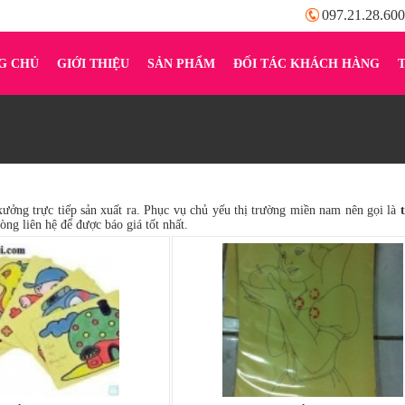
097.21.28.600
G CHỦ
GIỚI THIỆU
SẢN PHẨM
ĐỐI TÁC KHÁCH HÀNG
ưởng trực tiếp sản xuất ra. Phục vụ chủ yếu thị trường miền nam nên gọi là
lòng liên hệ để được báo giá tốt nhất.