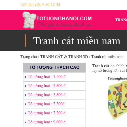
Giờ làm việc:7:30-17:30
TRAN
Tranh cát miền nam
Trang chủ / TRANH CÁT & TRANH 3D / Tranh cát miền nam
Tranh cát
do chính x
TÔ TƯỢNG THẠCH CAO
lấy số lượng lớn vui 
Tô tượng loại : 1.200 đ
Tô tượng loại : 2.800 đ
Tô tượng loại : 3.800 đ
Tô tượng loại : 5.500đ
Tô tượng loại : 7.500 đ
Tô tượng loại : 9.000 đ