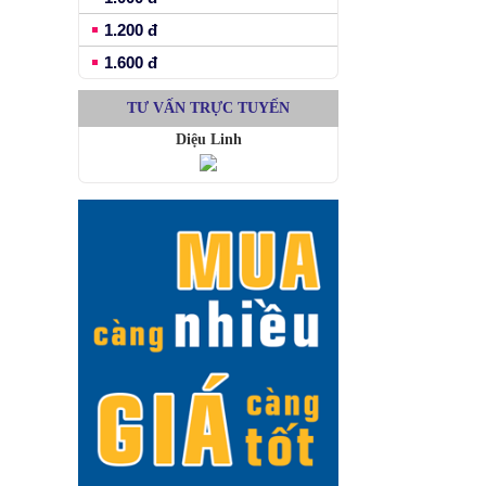
1.200 đ
1.600 đ
TƯ VẤN TRỰC TUYẾN
Diệu Linh