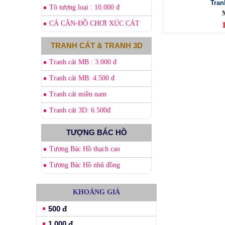
Tran
Tô tượng loại : 10.000 đ
CÁ CÂN-ĐỒ CHƠI XÚC CÁT
TRANH CÁT & TRANH 3D
Tranh cát MB : 3.000 đ
Tranh cát MB: 4.500 đ
Tranh cát miền nam
Tranh cát 3D: 6.500đ
TƯỢNG BÁC HỒ
Tượng Bác Hồ thạch cao
Tượng Bác Hồ nhũ đồng
KHOẢNG GIÁ
500 đ
1.000 đ