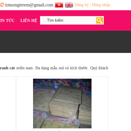
totuongtreem@gmail.com
Đăng ký
|
Đăng nhập
TIN TỨC
LIÊN HỆ
tranh cát
miền nam. Đa dạng mẫu mã và kích thước. Quý khách