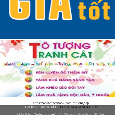
https://www.facebook.com/totuongdep
XƯỞNG SẢN XUẤT
TOTUONGHANOI.COM
Miền Bắc : Xưởng sản xuất: An Thượng, Hoài Đức, Hà Nội.