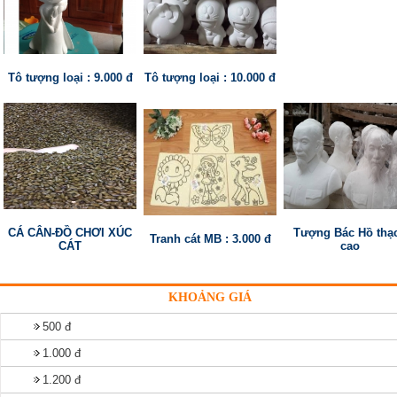
Tô tượng loại : 9.000 đ
Tô tượng loại : 10.000 đ
CÁ CÂN-ĐỒ CHƠI XÚC
Tượng Bác Hồ thạ
Tranh cát MB : 3.000 đ
CÁT
cao
KHOẢNG GIÁ
500 đ
1.000 đ
1.200 đ