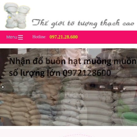
097.21.28.600
Hotline:
To tuong