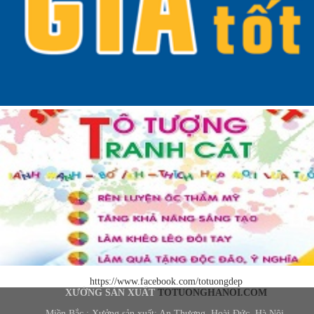
https://www.facebook.com/totuongdep
XƯỞNG SẢN XUẤT
TOTUONGHANOI.COM
Miền Bắc : Xưởng sản xuất: An Thượng, Hoài Đức, Hà Nội.