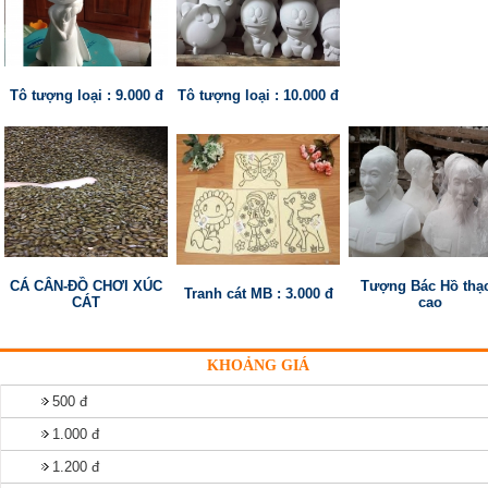
Tô tượng loại : 9.000 đ
Tô tượng loại : 10.000 đ
CÁ CÂN-ĐỒ CHƠI XÚC
Tượng Bác Hồ thạ
Tranh cát MB : 3.000 đ
CÁT
cao
KHOẢNG GIÁ
500 đ
1.000 đ
1.200 đ